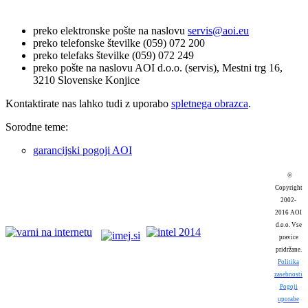
preko elektronske pošte na naslovu
servis@aoi.eu
preko telefonske številke (059) 072 200
preko telefaks številke (059) 072 249
preko pošte na naslovu AOI d.o.o. (servis), Mestni trg 16,
3210 Slovenske Konjice
Kontaktirate nas lahko tudi z uporabo
spletnega obrazca
.
Sorodne teme:
garancijski pogoji AOI
©
Copyright
2002-
2016 AOI
d.o.o. Vse
pravice
pridržane.
Politika
zasebnosti
Pogoji
uporabe