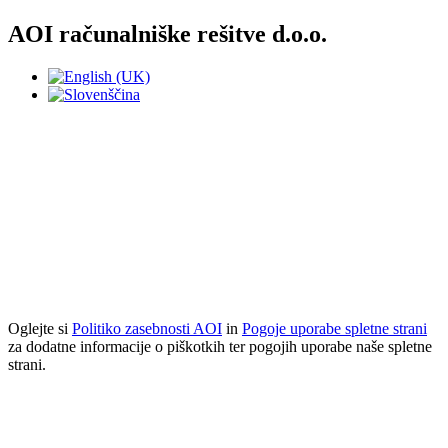
AOI računalniške rešitve d.o.o.
Piškotke uporabljamo, da bi vam
omogočili nemoteno in prijetno
uporabniško izkušnjo na naši spletni
strani.
Z uporabo te strani se strinjate z uporabo piškotkov.
Več informacij
Se strinjam
Oglejte si
Politiko zasebnosti AOI
in
Pogoje uporabe spletne strani
za dodatne informacije o piškotkih ter pogojih uporabe naše spletne
strani.