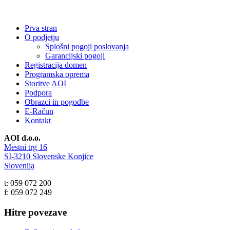
Prva stran
O podjetju
Splošni pogoji poslovanja
Garancijski pogoji
Registracija domen
Programska oprema
Storitve AOI
Podpora
Obrazci in pogodbe
E-Račun
Kontakt
AOI d.o.o.
Mestni trg 16
SI-3210 Slovenske Konjice
Slovenija
t: 059 072 200
f: 059 072 249
Hitre povezave