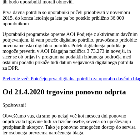
jih bodo uporabniki morali obnoviti.
Prva davna potrdila so uporabniki pričeli pridobivati v novembru
2015, do konca letošnjega leta pa bo poteklo približno 36.000
uporabnikom.
Uporabniki programske opreme AOI Podjetje z aktiviranim davčnim
potrjevanjem, ki vam poteče digitalno potrdilo, pravočasno pridobite
novo namensko digitalno potrdilo. Potek digitalnega potrdila je
mogoče preveriti v AOI Blagajna različica 3.73.273 in novejši, in
sicer se ob prijavi v program na podatkih izbranega področja med
ostalimi podatki prikaže tudi datum veljavnosti digitalnega potrdila
za DPR.
Preberite več: Potečejo prva digitalna potrdila za uporabo davčnih bla
Od 21.4.2020 trgovina ponovno odprta
Spoštovani!
Obveščamo vas, da smo po nekaj več kot mesecu dni ponovno
odprli vrata trgovine tudi za fizične osebe, seveda ob upoštevanju
predpisanih ukrepov. Tako je ponovno omogočen dostop do servisa
ter osebnega prevzema naročenega blaga.