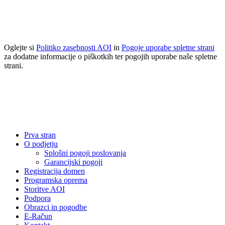
Z uporabo te strani se strinjate z uporabo piškotkov.
Več informacij
Se strinjam
Oglejte si
Politiko zasebnosti AOI
in
Pogoje uporabe spletne strani
za dodatne informacije o piškotkih ter pogojih uporabe naše spletne
strani.
Prva stran
O podjetju
Splošni pogoji poslovanja
Garancijski pogoji
Registracija domen
Programska oprema
Storitve AOI
Podpora
Obrazci in pogodbe
E-Račun