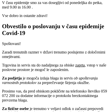
V času epidemije smo za vas dosegljivi od ponedeljka do petka,
med 9.00 in 16.00 .
Vse dobro in ostanite zdravi!
Obvestilo o poslovanju v času epidemije
Covid-19
Spoštovani!
Zaradi trenutnih razmer v državi trenutno poslujemo z določenimi
omejitvami.
Trgovina in servis sta do nadaljnega za obiske
zaprta
, vstop v naše
poslovne prostore je mogoč le zaposlenim.
Za podjetja
je mogoča izdaja blaga in servis
ob upoštevanju
varnostnih protokolov
za preprečevanje širjenja okužbe.
Prosimo vas, da pred obiskom pokličete na telefonsko številko 059
072 200 za dodatne informacije o protokolu brezkontaktnega
prevzema blaga.
Za fizične osebe
je trenutno v veljavi odlok o začasni prepovedi