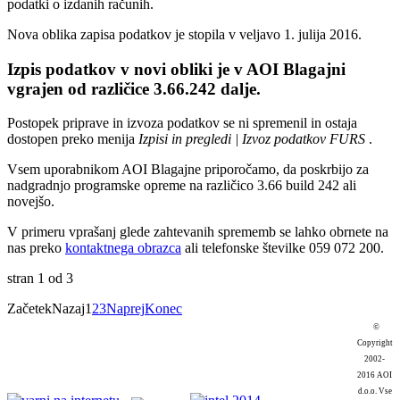
podatki o izdanih računih.
Nova oblika zapisa podatkov je stopila v veljavo 1. julija 2016.
Izpis podatkov v novi obliki je v AOI Blagajni
vgrajen od različice 3.66.242 dalje.
Postopek priprave in izvoza podatkov se ni spremenil in ostaja
dostopen preko menija
Izpisi in pregledi | Izvoz podatkov FURS
.
Vsem uporabnikom AOI Blagajne priporočamo, da poskrbijo za
nadgradnjo programske opreme na različico 3.66 build 242 ali
novejšo.
V primeru vprašanj glede zahtevanih sprememb se lahko obrnete na
nas preko
kontaktnega obrazca
ali telefonske številke 059 072 200.
stran 1 od 3
Začetek
Nazaj
1
2
3
Naprej
Konec
©
Copyright
2002-
2016 AOI
d.o.o. Vse