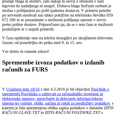
prodaje blaga in storitev, zato nakup in servis z obiskom v naši
trgovini do nadaljnega ni mogoč. Dobava blaga fizičnim osebam je
možna s pošiljanjem po pošti (paketna dostava). V primeru potrebe
po servisnih storitvah nas lahko pokličete na telefonsko številko 059
072 200 in se pozanimate o možnosti pošiljanja opreme v servis
preko poštne dostave. Priporočamo pa, da se v tem času te možnosti
poslužujete le v nujnih primerih.
V času epidemije smo na telefon dosegljivi po skrajšanem delovnim
časom, od ponedeljka do petka med 9. in 15. uro.
Vse dobro in ostanite zdravi!
Spremembe izvoza podatkov o izdanih
računih za FURS
V
Uradnem listu 18/16
z dne 4.3.2016 je bil objavljen
Pravilnik o
spremembi Pravilnika o zahtevah za računalniške programe in
elektronske naprave, upravljanje in delovanje informacijskega
sistema ter vsebini, obliki, načinu in rokih za predložitev podatkov
, s
katerim je bila spremenjena oblika zapisa podatkov v datoteke
IZPIS
RAČUNI GLAVE.TXT
in
IZPIS RAČUNI POSTAVKE.TXT
s