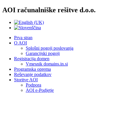
AOI računalniške rešitve d.o.o.
Prva stran
O AOI
Splošni pogoji poslovanja
Garancijski pogoji
Registracija domen
Vmesnik domains.in.si
Programska oprema
Reševanje podatkov
Storitve AOI
Podpora
AOI e-Podjetje
Piškotke uporabljamo, da bi vam
omogočili nemoteno in prijetno
uporabniško izkušnjo na naši spletni
strani.