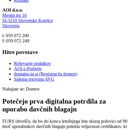
Kontakt
AOI d.o.o.
Mestni trg 16
SI-3210 Slovenske Konjice
Slovenija
t: 059 072 200
f: 059 072 249
Hitre povezave
Reševanje podatkov
AOI e-Podjetje
domains.in.si (Registracija domen)
Spletna trgovina AVG
Nahajate se:
Domov
Potečejo prva digitalna potrdila za
uporabo davčnih blagajn
FURS obvešča, da bo do konca letošnjega leta skoraj polovici od 90
tisoč uporabnikov davčnih blagajn potekla veljavnost certifikatov, ki